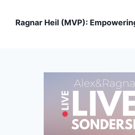
Skip
to
content
Ragnar Heil (MVP): Empowerin