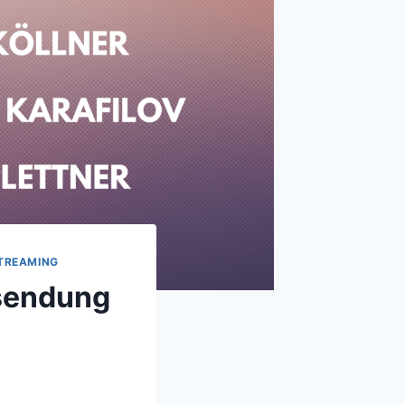
TREAMING
rsendung