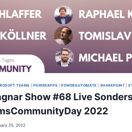
ROSOFT TEAMS
|
POWERAPPS
|
POWERAUTOMATE
|
SHAREPOINT
|
S
agnar Show #68 Live Sonde
msCommunityDay 2022
uary 25, 2022