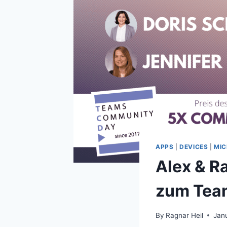
APPS
|
DEVICES
|
MIC
Alex & R
zum Tea
By
Ragnar Heil
Jan