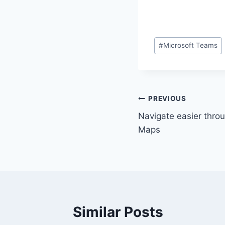
Post
#
Microsoft Teams
Tags:
Post
PREVIOUS
Navigate easier thro
navigation
Maps
Similar Posts