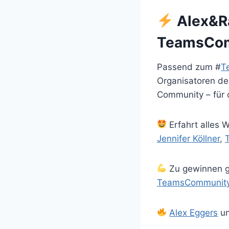
Alex&R
TeamsCo
Passend zum #
T
Organisatoren de
Community – für
Erfahrt alles 
Jennifer Köllner
,
T
Zu gewinnen gi
TeamsCommunit
Alex Eggers
un