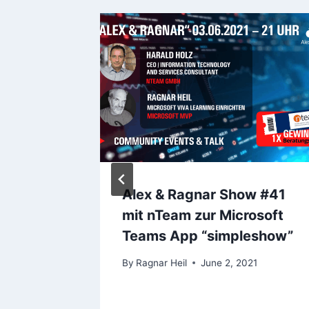
Is Here
Alex & Ragnar Show #41
 Be the
mit nTeam zur Microsoft
 Been
Teams App “simpleshow”
By
Ragnar Heil
June 2, 2021
4, 2025