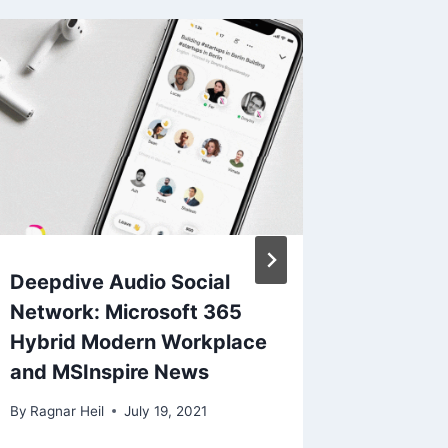
Deepdive Audio Social
From E
Network: Microsoft 365
Enforce
Hybrid Modern Workplace
Check 
and MSInspire News
Deploy
By
Ragnar Heil
July 19, 2021
By
Ragnar 