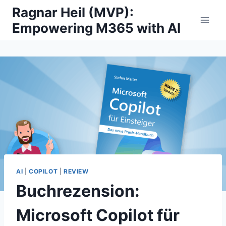
Skip
Ragnar Heil (MVP):
to
Empowering M365 with AI
content
AI
|
COPILOT
|
REVIEW
Buchrezension:
Microsoft Copilot für