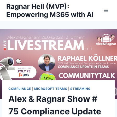
Skip
Ragnar Heil (MVP):
to
Empowering M365 with AI
content
COMPLIANCE
|
MICROSOFT TEAMS
|
STREAMING
Alex & Ragnar Show #
75 Compliance Update