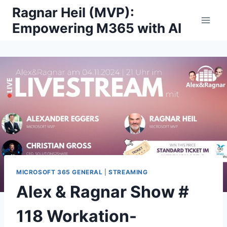
Skip
Ragnar Heil (MVP):
to
Empowering M365 with AI
content
MICROSOFT 365 GENERAL
|
STREAMING
Alex & Ragnar Show #
118 Workation-