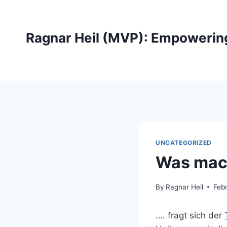
Skip
to
content
Ragnar Heil (MVP): Empowerin
UNCATEGORIZED
Was mach
By
Ragnar Heil
Feb
…. fragt sich der