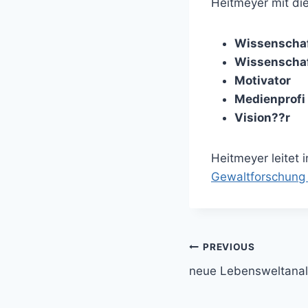
Heitmeyer mit die
Wissenschaf
Wissenschaf
Motivator
Medienprofi
Vision??r
Heitmeyer leitet 
Gewaltforschung 
Post
PREVIOUS
neue Lebensweltanal
navigation