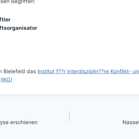
sen Begriffen:
tler
tsorganisator
in Bielefeld das
Institut f??r interdisziplin??re Konflikt- u
(IKG)
yse erschienen
Nasseh