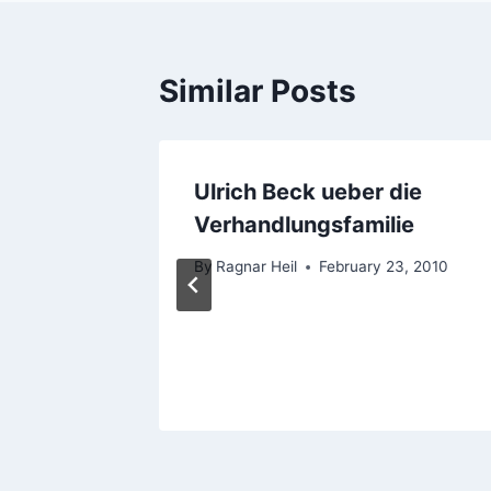
Similar Posts
ch: Von
Ulrich Beck ueber die
Verhandlungsfamilie
By
Ragnar Heil
February 23, 2010
14