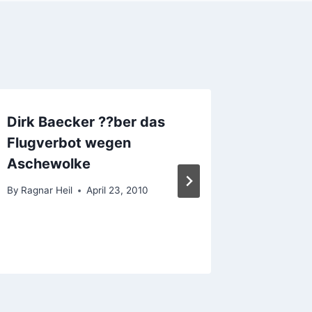
Dirk Baecker ??ber das
Dahren
Flugverbot wegen
neuen 
Aschewolke
By
Ragnar 
By
Ragnar Heil
April 23, 2010