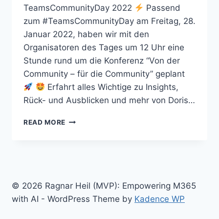
TeamsCommunityDay 2022
Passend
zum #TeamsCommunityDay am Freitag, 28.
Januar 2022, haben wir mit den
Organisatoren des Tages um 12 Uhr eine
Stunde rund um die Konferenz “Von der
Community – für die Community” geplant
Erfahrt alles Wichtige zu Insights,
Rück- und Ausblicken und mehr von Doris…
ALEX
READ MORE
&
RAGNAR
SHOW
#68
LIVE
SONDERSENDUNG
© 2026 Ragnar Heil (MVP): Empowering M365
ZUM
with AI - WordPress Theme by
Kadence WP
TEAMSCOMMUNITYDAY
2022