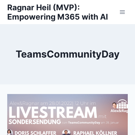
Skip
Ragnar Heil (MVP):
to
Empowering M365 with AI
content
TeamsCommunityDay