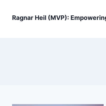
Skip
to
content
Ragnar Heil (MVP): Empowerin