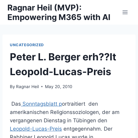
Skip
Ragnar Heil (MVP):
to
Empowering M365 with AI
content
UNCATEGORIZED
Peter L. Berger erh??lt
Leopold-Lucas-Preis
By
Ragnar Heil
May 20, 2010
Das
Sonntagsblatt p
ortraitiert den
amerikanischen Religionssoziologen, der am
vergangenen Dienstag in Tübingen den
Leopold-Lucas-Preis
entgegennahm. Der
Rabbiner Leopold Lucas wurde in