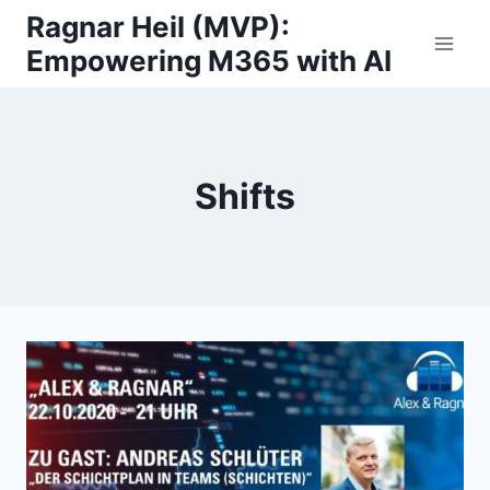
Skip
Ragnar Heil (MVP):
to
Empowering M365 with AI
content
Shifts