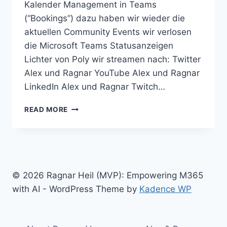
Kalender Management in Teams
(“Bookings”) dazu haben wir wieder die
aktuellen Community Events wir verlosen
die Microsoft Teams Statusanzeigen
Lichter von Poly wir streamen nach: Twitter
Alex und Ragnar YouTube Alex und Ragnar
LinkedIn Alex und Ragnar Twitch…
SCHICHTPLAN
READ MORE
/
SHIFTS
IN
MICROSOFT
TEAMS
MIT
© 2026 Ragnar Heil (MVP): Empowering M365
ANDREAS
with AI - WordPress Theme by
Kadence WP
SCHLÜTER