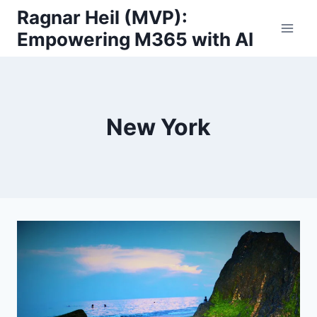
Skip
Ragnar Heil (MVP):
to
Empowering M365 with AI
content
New York