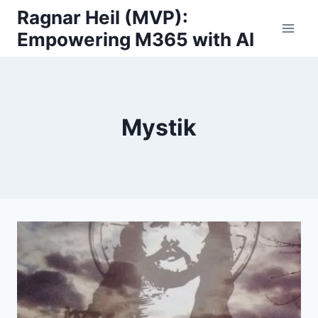
Skip
Ragnar Heil (MVP):
to
Empowering M365 with AI
content
Mystik