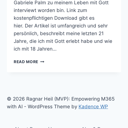
Gabriele Palm zu meinem Leben mit Gott
interviewt worden bin. Link zum
kostenpflichtigen Download gibt es
hier. Der Artikel ist umfangreich und sehr
persönlich, beschreibt meine letzten 21
Jahre, die ich mit Gott erlebt habe und wie
ich mit 18 Jahren…
MEIN
READ MORE
WEG
ZU
GOTT
(HEFT
CONNECTION
SPIRIT
© 2026 Ragnar Heil (MVP): Empowering M365
03-
with AI - WordPress Theme by
Kadence WP
04/2013)